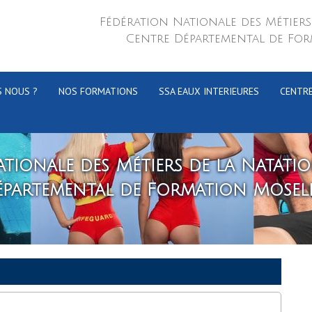
Fédération Nationale des Métiers
Centre Départemental de For
 NOUS ?
NOS FORMATIONS
SSA EAUX INTERIEURES
CENTR
tionale des Métiers de la Natati
épartemental de Formation Mosell