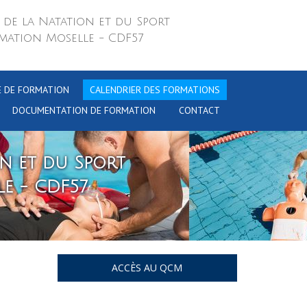
 de la Natation et du Sport
mation Moselle - CDF57
E DE FORMATION
CALENDRIER DES FORMATIONS
DOCUMENTATION DE FORMATION
CONTACT
on et du Sport
e - CDF57
ACCÈS AU QCM