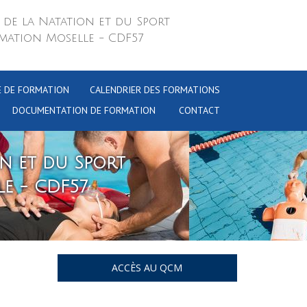
 de la Natation et du Sport
mation Moselle - CDF57
E DE FORMATION
CALENDRIER DES FORMATIONS
DOCUMENTATION DE FORMATION
CONTACT
on et du Sport
e - CDF57
ACCÈS AU QCM