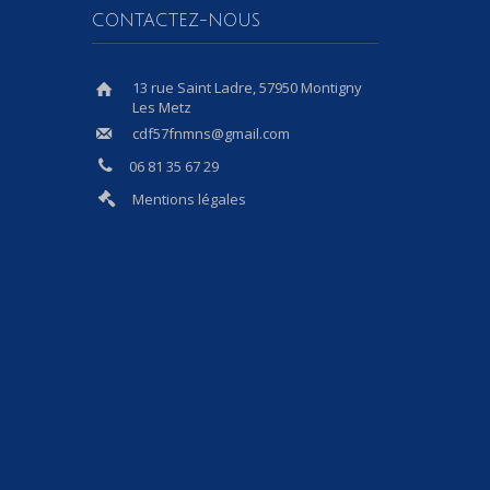
CONTACTEZ-NOUS
13 rue Saint Ladre, 57950 Montigny
Les Metz
cdf57fnmns@gmail.com
06 81 35 67 29
Mentions légales