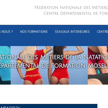
Fédération Nationale des Métiers
Centre Départemental de For
 NOUS ?
NOS FORMATIONS
SSA EAUX INTERIEURES
CENTR
tionale des Métiers de la Natati
épartemental de Formation Mosell