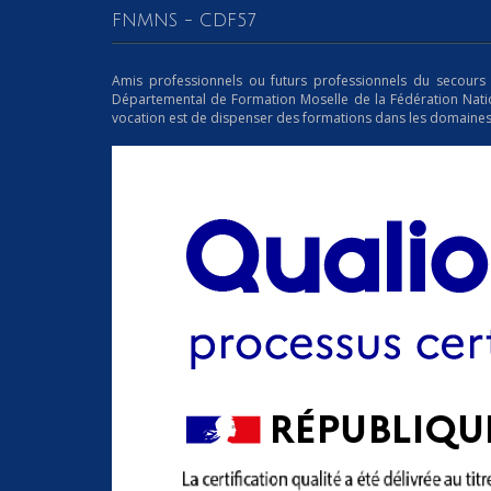
FNMNS - CDF57
Amis professionnels ou futurs professionnels du secours e
Départemental de Formation Moselle de la Fédération Natio
vocation est de dispenser des formations dans les domaines d